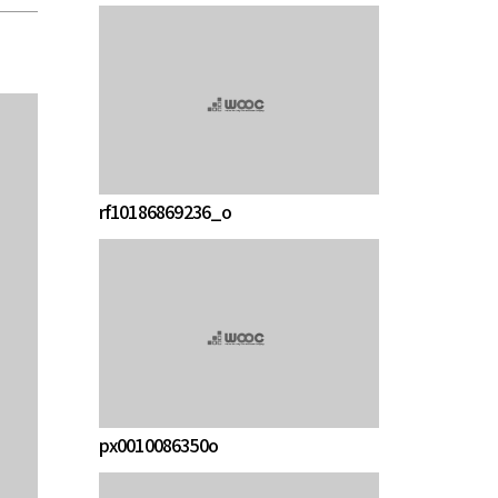
rf10186869236_o
px0010086350o