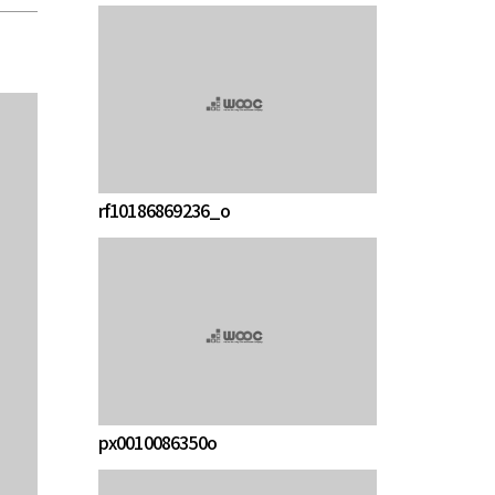
rf10186869236_o
px0010086350o