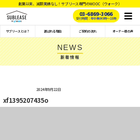
創業以来、減額実績なし！サブリース専門のWOOC（ウォーク）
03-6869-3066
Toggl
受付時間：年中無休9時〜18時
naviga
サブリースとは？
選ばれる理由
ご契約の流れ
オーナー様の声
NEWS
新着情報
2024年9月22日
xf1395207435o