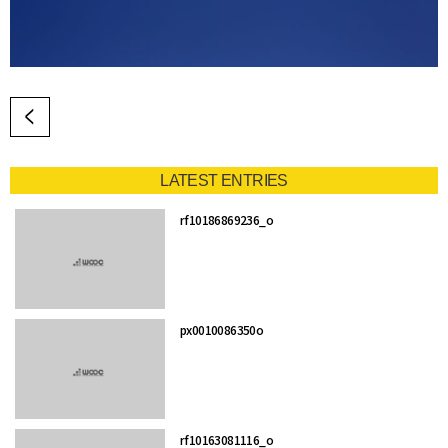
LATEST ENTRIES
rf10186869236_o
px0010086350o
rf10163081116_o