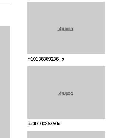
rf10186869236_o
px0010086350o