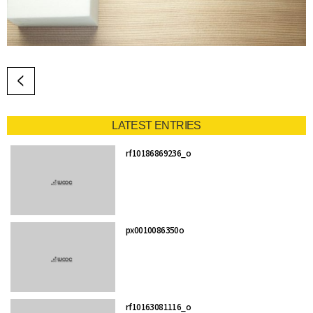
LATEST ENTRIES
rf10186869236_o
px0010086350o
rf10163081116_o