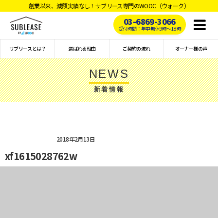
創業以来、減額実績なし！サブリース専門のWOOC（ウォーク）
03-6869-3066
Toggl
受付時間：年中無休9時〜18時
naviga
サブリースとは？
選ばれる理由
ご契約の流れ
オーナー様の声
NEWS
新着情報
2018年2月13日
xf1615028762w