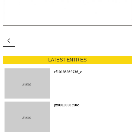
LATEST ENTRIES
rf10186869236_o
px0010086350o