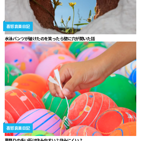
喜怒哀楽日記
水泳パンツが破けたのを笑ったら壁に穴が開いた話
喜怒哀楽日記
夏祭りの多い街は住みやすい？住みにくい？