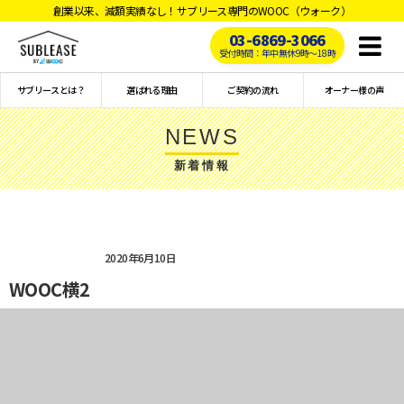
創業以来、減額実績なし！サブリース専門のWOOC（ウォーク）
03-6869-3066
Toggl
受付時間：年中無休9時〜18時
naviga
サブリースとは？
選ばれる理由
ご契約の流れ
オーナー様の声
NEWS
新着情報
2020年6月10日
WOOC横2